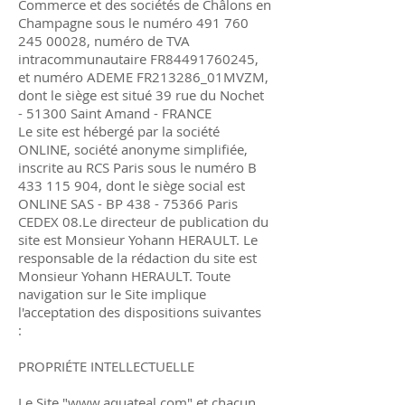
Commerce et des sociétés de Châlons en
Champagne sous le numéro
491 760
245 00028
, numéro de TVA
intracommunautaire FR84491760245,
et numéro ADEME FR213286_01MVZM,
dont le siège est situé 39 rue du Nochet
- 51300 Saint Amand - FRANCE
Le site est hébergé par la société
ONLINE, société anonyme simplifiée,
inscrite au RCS Paris sous le numéro B
433 115 904
, dont le siège social est
ONLINE SAS - BP
438 - 75366
Paris
CEDEX 08.Le directeur de publication du
site est Monsieur Yohann HERAULT. Le
responsable de la rédaction du site est
Monsieur Yohann HERAULT. Toute
navigation sur le Site implique
l'acceptation des dispositions suivantes
:
PROPRIÉTE INTELLECTUELLE
Le Site "
www.aquateal.com
" et chacun